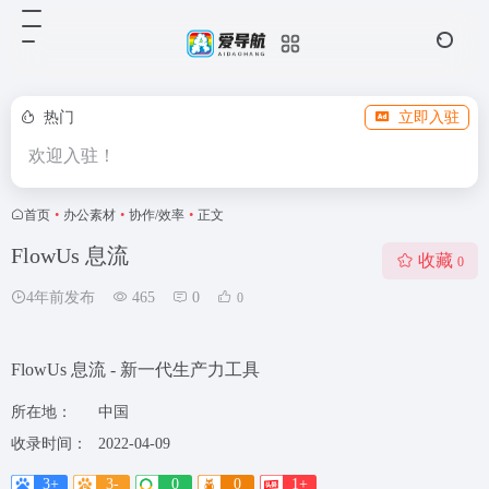
热门
立即入驻
欢迎入驻！
首页
•
办公素材
•
协作/效率
•
正文
FlowUs 息流
收藏
0
4年前发布
465
0
0
FlowUs 息流 - 新一代生产力工具
所在地：
中国
收录时间：
2022-04-09
3+
3-
0
0
1+