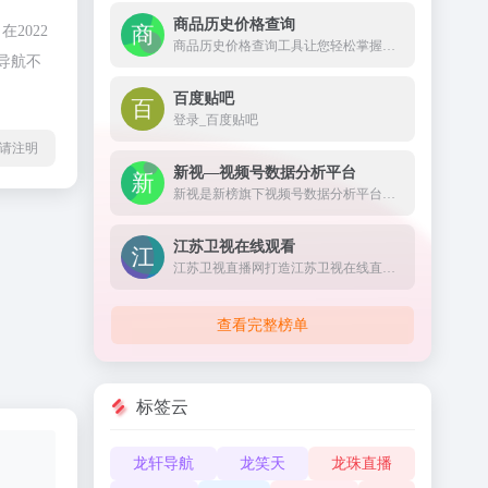
商品历史价格查询
2022
商品历史价格查询工具让您轻松掌握商品的历史价格趋势，辨别商品真假促销，支持淘宝历史价格查询、天猫历史价格查询、京东历史价格查询等，是一款不可多得的购物神器。
导航不
百度贴吧
登录_百度贴吧
l转载请注明
新视—视频号数据分析平台
新视是新榜旗下视频号数据分析平台，对外发布公众权威的视频号垂类榜单，不仅提供视频号及动态的搜索查找、还提供热门话题及优质脚本等全面数据服务，打通公众号全链路，助力视频号主运营变现。
江苏卫视在线观看
江苏卫视直播网打造江苏卫视在线直播高清观看网络平台,方便在线观看江苏电视台直播节目,更多精彩尽在荔枝网。
查看完整榜单
标签云
龙轩导航
龙笑天
龙珠直播