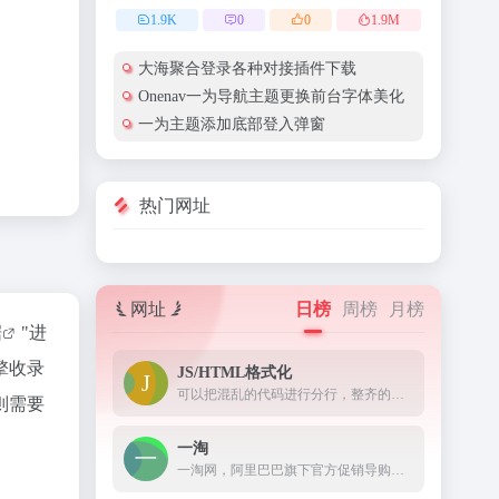
1.9
K
0
0
1.9
M
大海聚合登录各种对接插件下载
Onenav一为导航主题更换前台字体美化
一为主题添加底部登入弹窗
热门网址
网址
日榜
周榜
月榜
据
"进
擎收录
JS/HTML格式化
可以把混乱的代码进行分行，整齐的显示出来。
则需要
一淘
一淘网，阿里巴巴旗下官方促销导购平台，通过超高返利、大额红包、超值优惠券等丰富的利益点，为用户提供高性价比的品牌好货，是必不可少的网购省钱利器。