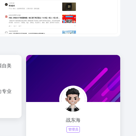
源自美
向专业
战东海
管理员