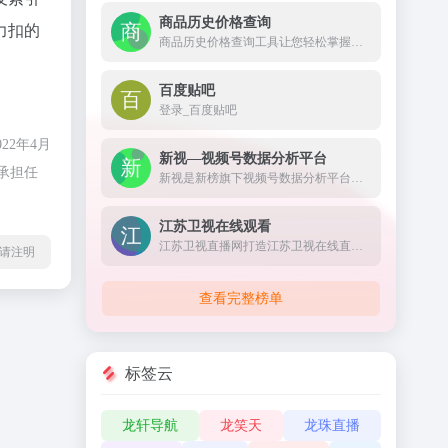
商品历史价格查询
力扣的
商品历史价格查询工具让您轻松掌握商品的历史价格趋势，辨别商品真假促销，支持淘宝历史价格查询、天猫历史价格查询、京东历史价格查询等，是一款不可多得的购物神器。
百度贴吧
登录_百度贴吧
2年4月
新视—视频号数据分析平台
承担任
新视是新榜旗下视频号数据分析平台，对外发布公众权威的视频号垂类榜单，不仅提供视频号及动态的搜索查找、还提供热门话题及优质脚本等全面数据服务，打通公众号全链路，助力视频号主运营变现。
江苏卫视在线观看
江苏卫视直播网打造江苏卫视在线直播高清观看网络平台,方便在线观看江苏电视台直播节目,更多精彩尽在荔枝网。
l转载请注明
查看完整榜单
标签云
龙轩导航
龙笑天
龙珠直播