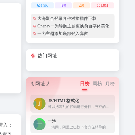
1.9
K
0
0
1.8
M
大海聚合登录各种对接插件下载
Onenav一为导航主题更换前台字体美化
一为主题添加底部登入弹窗
热门网址
网址
日榜
周榜
月榜
JS/HTML格式化
可以把混乱的代码进行分行，整齐的显示出来。
一淘
"进入；
一淘网，阿里巴巴旗下官方促销导购平台，通过超高返利、大额红包、超值优惠券等丰富的利益点，为用户提供高性价比的品牌好货，是必不可少的网购省钱利器。
及索引