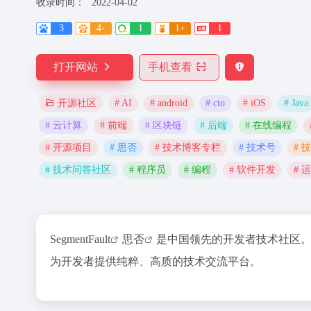
收录时间：
2022-04-02
3
4-
1
1+
1
打开网站
手机查看
# AI
# android
# cto
# iOS
# Java
开源社区
# 云计算
# 前端
# 区块链
# 后端
# 在线编程
# 开源项目
# 思否
# 技术博客专栏
# 技术号
# 
# 技术问答社区
# 程序员
# 编程
# 软件开发
# 
SegmentFault
思否
是中国领先的开发者技术社区
为开发者提供纯粹、高质的技术交流平台。