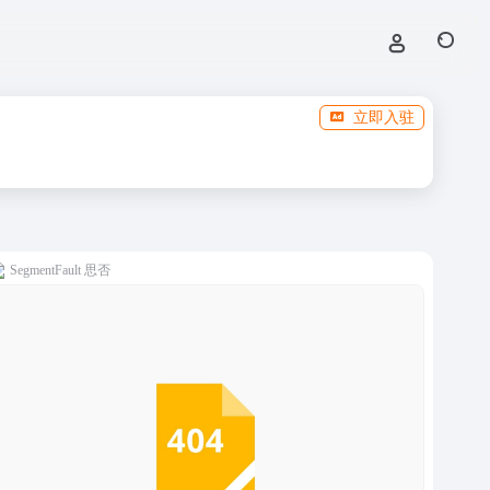
立即入驻
SegmentFault 思否