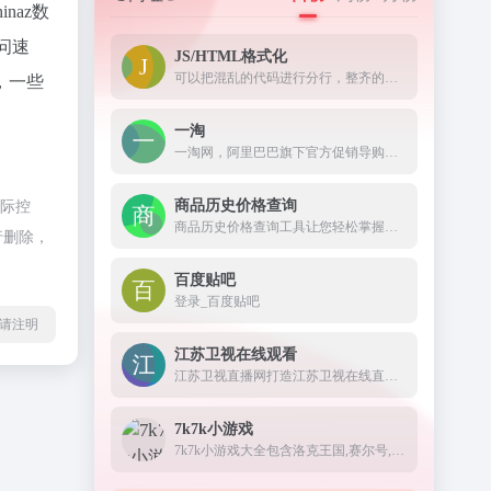
hinaz数
问速
JS/HTML格式化
可以把混乱的代码进行分行，整齐的显示出来。
，一些
一淘
一淘网，阿里巴巴旗下官方促销导购平台，通过超高返利、大额红包、超值优惠券等丰富的利益点，为用户提供高性价比的品牌好货，是必不可少的网购省钱利器。
商品历史价格查询
实际控
商品历史价格查询工具让您轻松掌握商品的历史价格趋势，辨别商品真假促销，支持淘宝历史价格查询、天猫历史价格查询、京东历史价格查询等，是一款不可多得的购物神器。
行删除，
百度贴吧
登录_百度贴吧
l转载请注明
江苏卫视在线观看
江苏卫视直播网打造江苏卫视在线直播高清观看网络平台,方便在线观看江苏电视台直播节目,更多精彩尽在荔枝网。
7k7k小游戏
7k7k小游戏大全包含洛克王国,赛尔号,7k7k洛克王国,连连看 ,连连看小游戏大全,美女小游戏,双人小游戏大全,在线小游戏,7k7k赛尔号,7k7k奥拉星,斗破苍穹 2,7k7k奥比岛,7k7k弹弹堂,7k7k单人小游戏,奥比岛小游戏,7k7k功夫派,7k7k小花仙,功夫派等最新小游戏。