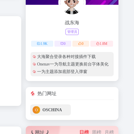
战东海
管理员
1.9
K
0
0
1.8
M
大海聚合登录各种对接插件下载
Onenav一为导航主题更换前台字体美化
一为主题添加底部登入弹窗
热门网址
OSCHINA
网址
日榜
周榜
月榜